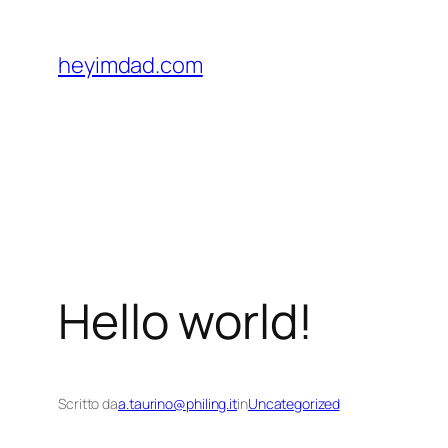
Vai
al
heyimdad.com
contenuto
Hello world!
Scritto da
a.taurino@philing.it
in
Uncategorized