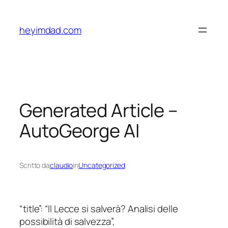
Vai
al
heyimdad.com
contenuto
Generated Article –
AutoGeorge AI
Scritto da
claudio
in
Uncategorized
“title”: “Il Lecce si salverà? Analisi delle
possibilità di salvezza”,