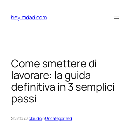
Vai
al
heyimdad.com
contenuto
Come smettere di
lavorare: la guida
definitiva in 3 semplici
passi
Scritto da
claudio
in
Uncategorized